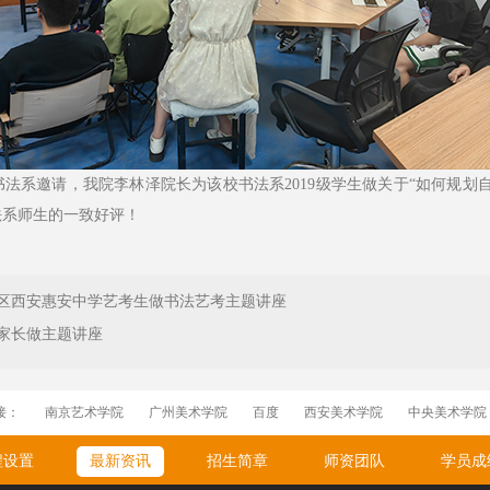
书法系邀请，我院李林泽院长为该校书法系2019级学生做关于“如何规划
法系师生的一致好评！
区西安惠安中学艺考生做书法艺考主题讲座
家长做主题讲座
接：
南京艺术学院
广州美术学院
百度
西安美术学院
中央美术学院
程设置
最新资讯
招生简章
师资团队
学员成