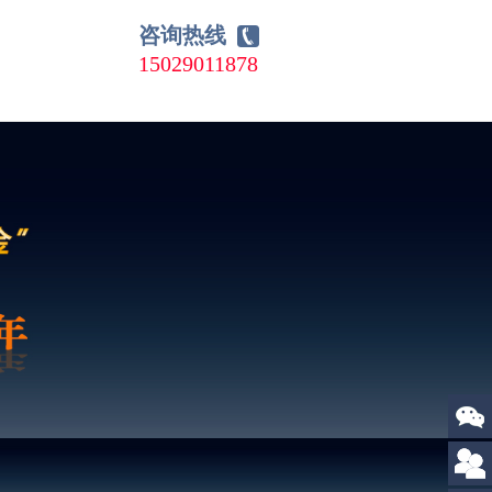
咨询热线
15029011878