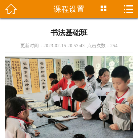




课程设置
首页
中心介绍
书法基础班
课程设置
更新时间：2023-02-15 20:53:43 点击次数：
254
最新资讯
招生简章
师资团队
学员成绩
在线报名
联系方式