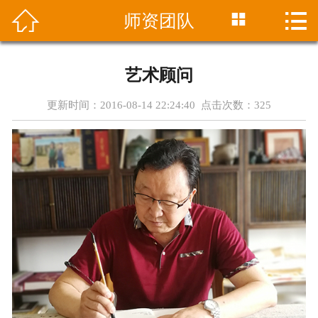




师资团队
首页
中心介绍
艺术顾问
课程设置
更新时间：2016-08-14 22:24:40 点击次数：
325
最新资讯
招生简章
师资团队
学员成绩
在线报名
联系方式