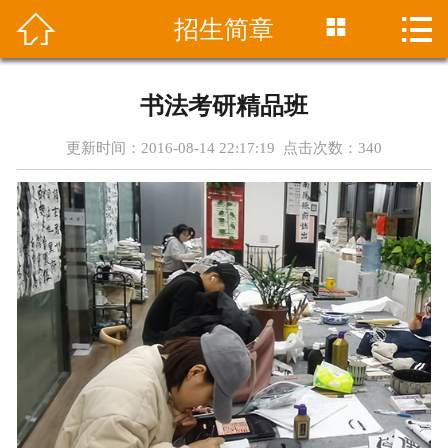




招生简章
首页
中心介绍
书法考研精品班
课程设置
更新时间：2016-08-14 22:17:19 点击次数：
340
最新资讯
招生简章
师资团队
学员成绩
在线报名
联系方式