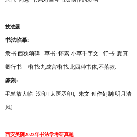
技法题
书法临摹:
隶书:西狭颂碑 草书: 怀素 小草千字文 行书: 颜真
卿行书 楷书:九成宫楷书.此四种书体,不落款.
篆刻:
毛笔放大临 汉印 [太医丞印], 朱文 创作刻制[明月清
风]
西安美院2023年书法学考研真题