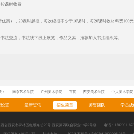
，按课时收费
折优惠），20课时起报，每次续报不少于10课时，每20课时收材料费100元
行书法交流，书法线下线上展览，作品义卖，推荐加入书法组织等。
接：
南京艺术学院
广州美术学院
百度
西安美术学院
中央美术学院
程设置
最新资讯
招生简章
师资团队
学员成
西省西安市碑林区红缨东坊29号 西安第四联合职业中学2号楼 电话：15029011878 手