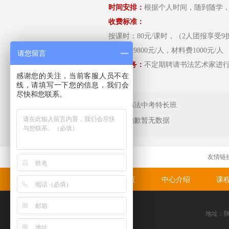
时间安排：
根据个人时间，随到随学
收费标准：
按课时：80元/课时，（2人团报享受9
按年：19800元/人，材料费1000元/人
请您留言
增值服务：
不定期聘请书法艺术家进
感谢您的关注，当前客服人员不在
线，请填写一下您的信息，我们会
尽快和您联系。
上一条：书法中考特长班
下一条：抱歉暂无数据
友情链
网站首页
中心介绍
课
地址：陕