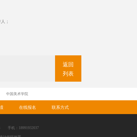
/人；
返回
列表
中国美术学院
绩
在线报名
联系方式
机：18991932037