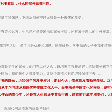
实只要喜欢，什么时候开始都可以。
满了紧张感，下班后那份宁静无疑是一种奢侈的享受。
有诗和远方。生活也不是柴米油盐家长里短，还有属于自己的世外桃源
蹈等活动，多了几分优雅和细腻。翰墨修身，学书法的女子更加柔情感
都是学生的家长，他们在工作之余，既培养了兴趣爱好，也给孩子树立
时尚，我们每个人都要努力，让这个潮流和时尚继续保持下去……
明的曙光，历5000年的漫漫岁月，走到今天，依然焕发着勃勃生机。
应该从学习与继承祖国优秀传统文化入手。而书法是中国文化的根脉，是打
大使命的青少年，还是在人生旅途中背负行囊，昂首前行成年朋友们，大
作、近现代书法流派的临摹与创作